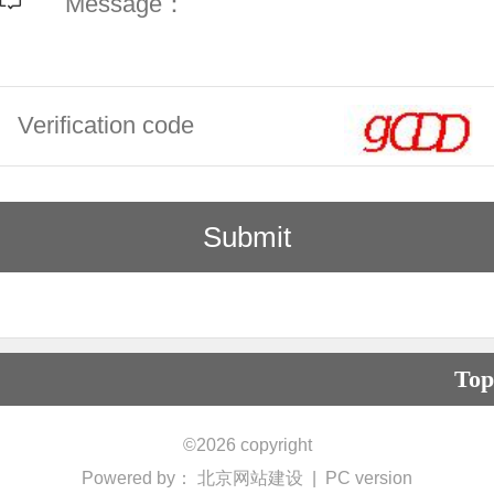
Top
©
2026 copyright
Powered by：
北京网站建设
|
PC version